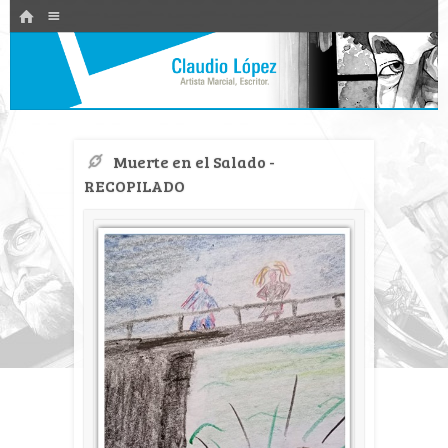
HOME
Navegación
IR AL CONTENIDO
Artista Marcial y Escritor
Claudio López
Muerte en el Salado -
RECOPILADO